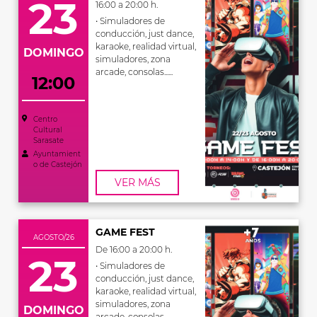
23
16:00 a 20:00 h.
• Simuladores de
conducción, just dance,
karaoke, realidad virtual,
DOMINGO
simuladores, zona
arcade, consolas......
12:00
Centro
Cultural
Sarasate
Ayuntamient
o de Castejón
VER MÁS
GAME FEST
AGOSTO/26
De 16:00 a 20:00 h.
23
• Simuladores de
conducción, just dance,
karaoke, realidad virtual,
simuladores, zona
DOMINGO
arcade, consolas...