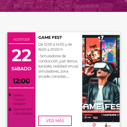
GAME FEST
AGOSTO/26
De 12:00 a 14:00 y de
22
16:00 a 20:00 h.
• Simuladores de
conducción, just dance,
karaoke, realidad virtual,
SáBADO
simuladores, zona
arcade, consolas......
12:00
Centro
Cultural
Sarasate
Ayuntamient
o de Castejón
VER MÁS