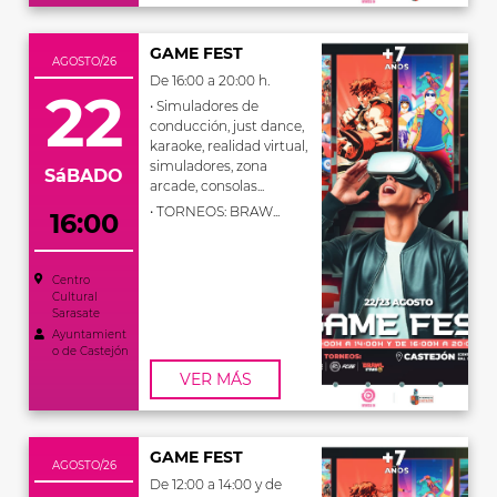
GAME FEST
AGOSTO/26
De 16:00 a 20:00 h.
22
• Simuladores de
conducción, just dance,
karaoke, realidad virtual,
simuladores, zona
SáBADO
arcade, consolas...
• TORNEOS: BRAW...
16:00
Centro
Cultural
Sarasate
Ayuntamient
o de Castejón
VER MÁS
GAME FEST
AGOSTO/26
De 12:00 a 14:00 y de