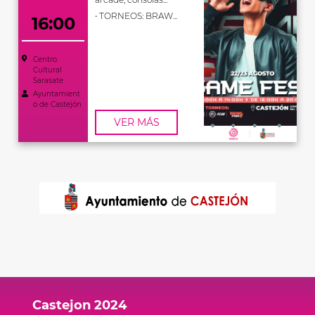
• TORNEOS: BRAW...
16:00
Centro
Cultural
Sarasate
Ayuntamient
o de Castejón
VER MÁS
Castejon 2024